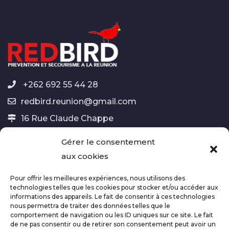
+262 692 55 44 28
redbird.reunion@gmail.com
16 Rue Claude Chappe
97420 Le Port
Gérer le consentement
aux cookies
Pour offrir les meilleures expériences, nous utilisons des
Mentions Légales
Déclaration de confidentialité
technologies telles que les cookies pour stocker et/ou accéder aux
Politique de cookies
informations des appareils. Le fait de consentir à ces technologies
nous permettra de traiter des données telles que le
comportement de navigation ou les ID uniques sur ce site. Le fait
de ne pas consentir ou de retirer son consentement peut avoir un